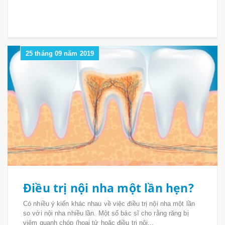
25 tháng 09 năm 2019
Điều trị nội nha một lần hẹn?
Có nhiều ý kiến ​​khác nhau về việc điều trị nội nha một lần
so với nội nha nhiều lần. Một số bác sĩ cho rằng răng bị
viêm quanh chóp (hoại tử hoặc điều trị nội...