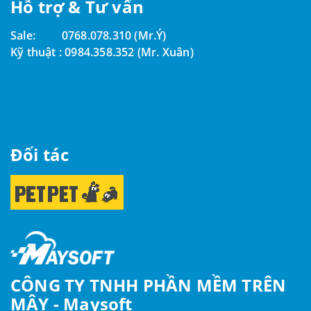
Hỗ trợ & Tư vấn
Sale:
0768.078.310 (Mr.Ý)
Kỹ thuật :
0984.358.352 (Mr. Xuân)
Đối tác
CÔNG TY TNHH PHẦN MỀM TRÊN
MÂY - Maysoft