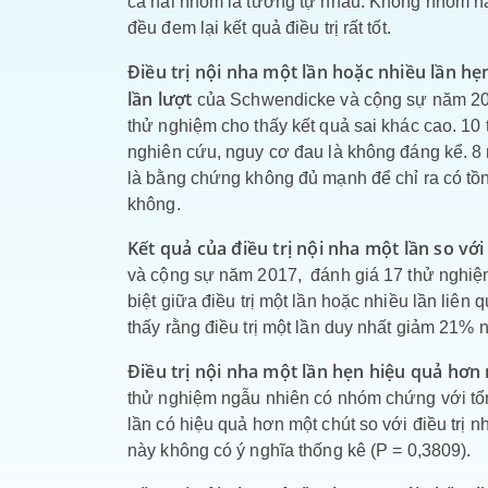
cả hai nhóm là tương tự nhau. Không nhóm nà
đều đem lại kết quả điều trị rất tốt.
Điều trị nội nha một lần hoặc nhiều lần h
lần lượt
của Schwendicke và cộng sự năm 201
thử nghiệm cho thấy kết quả sai khác cao. 1
nghiên cứu, nguy cơ đau là không đáng kể. 8 n
là bằng chứng không đủ mạnh để chỉ ra có tồn
không.
Kết quả của điều trị nội nha một lần so với
và cộng sự năm 2017, đánh giá 17 thử nghiệm
biệt giữa điều trị một lần hoặc nhiều lần liê
thấy rằng điều trị một lần duy nhất giảm 21% n
Điều trị nội nha một lần hẹn hiệu quả hơn 
thử nghiệm ngẫu nhiên có nhóm chứng với tổng
lần có hiệu quả hơn một chút so với điều trị n
này không có ý nghĩa thống kê (P = 0,3809).