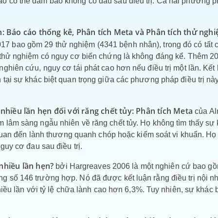
o có thể đảm bảo không có đau sau điều trị. Cả hai phương 
ẹn: Báo cáo thống kê, Phân tích Meta và Phân tích thử ngh
7 bao gồm 29 thử nghiệm (4341 bệnh nhân), trong đó có tất 
0 thử nghiệm có nguy cơ biến chứng là không đáng kể. Thêm 2
ghiên cứu, nguy cơ tái phát cao hơn nếu điều trị một lần. Kết 
 tại sự khác biệt quan trọng giữa các phương pháp điều trị nà
 nhiều lần hẹn đối với răng chết tủy: Phân tích Meta
của A
 lâm sàng ngẫu nhiên về răng chết tủy. Họ không tìm thấy sự
n quan đến lành thương quanh chóp hoặc kiểm soát vi khuẩn. Họ
guy cơ đau sau điều trị.
nhiều lần hẹn?
bởi Hargreaves 2006 là một nghiên cứ bao g
 số 146 trường hợp. Nó đã được kết luận rằng điều trị nội n
hiều lần với tỷ lệ chữa lành cao hơn 6,3%. Tuy nhiên, sự khác b