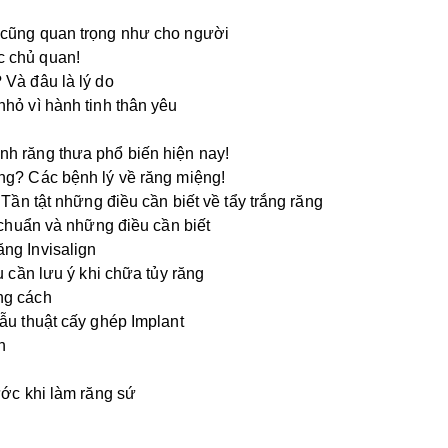
 cũng quan trọng như cho người
c chủ quan!
 Và đâu là lý do
hỏ vì hành tinh thân yêu
h răng thưa phổ biến hiện nay!
ng? Các bệnh lý về răng miệng!
 Tần tật những điều cần biết về tẩy trắng răng
 chuẩn và những điều cần biết
ng Invisalign
u cần lưu ý khi chữa tủy răng
ng cách
ẫu thuật cấy ghép Implant
n
ước khi làm răng sứ