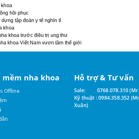
a khoa
hông hồi phục
dựng tập đoàn y tế nghìn tỉ
ha khoa
nha khoa trước điều trị ung thư
nha khoa Việt Nam vươn tầm thế giới
 mềm nha khoa
Hỗ trợ & Tư vấn
Sale:
0768.078.310 (Mr.
s Offline
Kỹ thuật :
0984.358.352 (Mr
mềm
Xuân)
á
dẫn