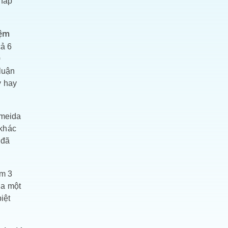
pháp
iệm
cả 6
0
luận
y hay
lmeida
 khác
 đã
ồm 3
ha một
iệt