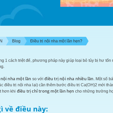
VN
Blog
Điều trị nội nha một lần hẹn?
ăng 1 cách triệt để, phương pháp này giúp loại bỏ tủy bị hư tổn
ng.
ị nội nha một lần
điều trị nội nha nhiều lần
so với
. Một số bá
c điều trị nội nha lại) cần thêm bước điều trị Ca(OH)2 mới thà
điều trị chỉ trong một lần hẹn
ốt hơn khi
cho những trường h
ì về điều này: