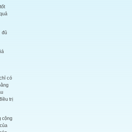
tốt
 quả
u đủ
iá
chỉ có
bằng
au
iều trị
g cộng
 của