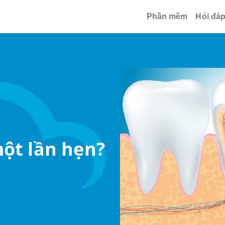
Phần mềm
Hỏi đá
một lần hẹn?