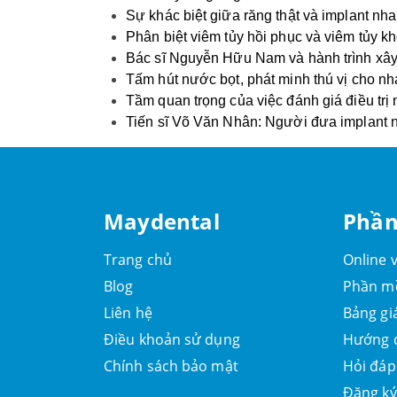
Sự khác biệt giữa răng thật và implant nh
Phân biệt viêm tủy hồi phục và viêm tủy k
Bác sĩ Nguyễn Hữu Nam và hành trình xây 
Tấm hút nước bọt, phát minh thú vị cho n
Tầm quan trọng của việc đánh giá điều trị 
Tiến sĩ Võ Văn Nhân: Người đưa implant 
Maydental
Phần
Trang chủ
Online v
Blog
Phần 
Liên hệ
Bảng gi
Điều khoản sử dụng
Hướng 
Chính sách bảo mật
Hỏi đáp
Đăng ký