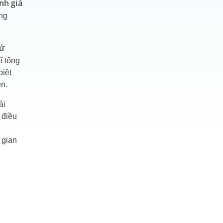
nh giá
ăng
hử
ĩ tổng
biệt
ẹn.
ải
 điều
 gian