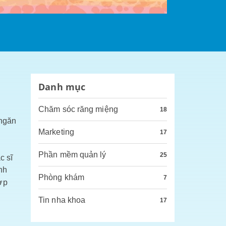
Danh mục
Chăm sóc răng miệng
18
 ngăn
Marketing
17
Phần mềm quản lý
25
c sĩ
nh
Phòng khám
7
ợp
Tin nha khoa
17