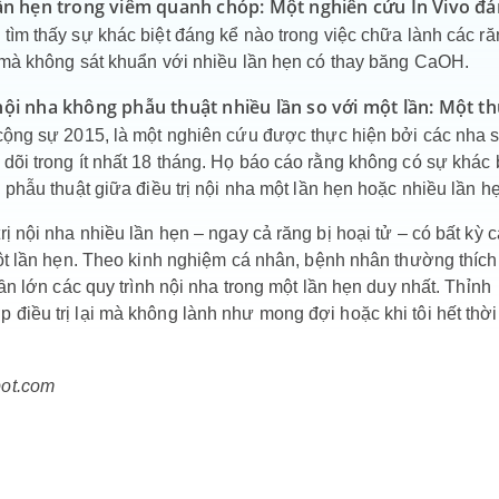
 lần hẹn trong viêm quanh chóp: Một nghiên cứu In Vivo đá
tìm thấy sự khác biệt đáng kể nào trong việc chữa lành các r
n mà không sát khuẩn với nhiều lần hẹn có thay băng CaOH.
nội nha không phẫu thuật nhiều lần so với một lần: Một t
ng sự 2015, là một nghiên cứu được thực hiện bởi các nha s
dõi trong ít nhất 18 tháng. Họ báo cáo rằng không có sự khác 
 phẫu thuật giữa điều trị nội nha một lần hẹn hoặc nhiều lần h
ị nội nha nhiều lần hẹn – ngay cả răng bị hoại tử – có bất kỳ c
một lần hẹn. Theo kinh nghiệm cá nhân, bệnh nhân thường thích
hần lớn các quy trình nội nha trong một lần hẹn duy nhất. Thỉnh
điều trị lại mà không lành như mong đợi hoặc khi tôi hết thời
pot.com