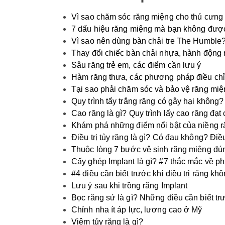
Vì sao chăm sóc răng miệng cho thú cưng
7 dấu hiệu răng miệng mà bạn không đượ
Vì sao nên dùng bàn chải tre The Humble?
Thay đổi chiếc bàn chải nhựa, hành động n
Sâu răng trẻ em, các điểm cần lưu ý
Hàm răng thưa, các phương pháp điều chỉn
Tại sao phải chăm sóc và bảo vệ răng miệ
Quy trình tẩy trắng răng có gây hại không?
Cao răng là gì? Quy trình lấy cao răng đạt
Khám phá những điểm nổi bật của niềng ră
Điều trị tủy răng là gì? Có đau không? Điề
Thuộc lòng 7 bước vệ sinh răng miệng đú
Cấy ghép Implant là gì? #7 thắc mắc về ph
#4 điều cần biết trước khi điều trị răng khô
Lưu ý sau khi trồng răng Implant
Bọc răng sứ là gì? Những điều cần biết tr
Chỉnh nha ít áp lực, lương cao ở Mỹ
Viêm tủy răng là gì?