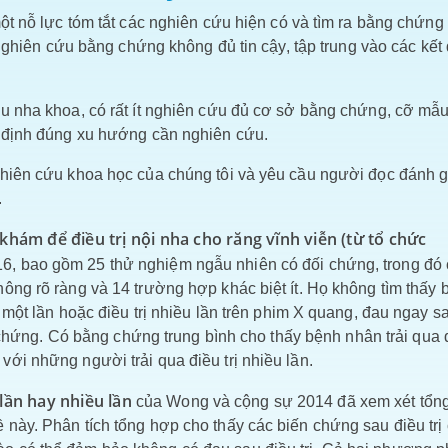
ột nỗ lực tóm tắt các nghiên cứu hiện có và tìm ra bằng chứng 
p nghiên cứu bằng chứng không đủ tin cậy, tập trung vào các kết
ứu nha khoa, có rất ít nghiên cứu đủ cơ sở bằng chứng, cỡ mẫ
c định đúng xu hướng cần nghiên cứu.
ghiên cứu khoa học của chúng tôi và yêu cầu người đọc đánh g
.
khám để điều trị nội nha cho răng vĩnh viễn (từ tổ chức
, bao gồm 25 thử nghiệm ngẫu nhiên có đối chứng, trong đó 
ông rõ ràng và 14 trường hợp khác biệt ít. Họ không tìm thấy 
 một lần hoặc điều trị nhiều lần trên phim X quang, đau ngay s
n chứng. Có bằng chứng trung bình cho thấy bệnh nhân trải qua đ
ới những người trải qua điều trị nhiều lần.
lần hay nhiều lần
của Wong và cộng sự 2014 đã xem xét tổn
 này. Phân tích tổng hợp cho thấy các biến chứng sau điều trị