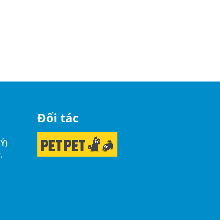
Đối tác
Ý)
.