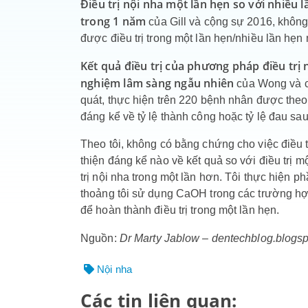
Điều trị nội nha một lần hẹn so với nhiều
trong 1 năm
của Gill và cộng sự 2016, không 
được điều trị trong một lần hẹn/nhiều lần hẹ
Kết quả điều trị của phương pháp điều trị 
nghiệm lâm sàng ngẫu nhiên
của Wong và cộ
quát, thực hiện trên 220 bệnh nhân được theo 
đáng kể về tỷ lệ thành công hoặc tỷ lệ đau sau
Theo tôi, không có bằng chứng cho việc điều tr
thiện đáng kể nào về kết quả so với điều trị 
trị nội nha trong một lần hơn. Tôi thực hiện p
thoảng tôi sử dụng CaOH trong các trường hợp 
để hoàn thành điều trị trong một lần hẹn.
Nguồn:
Dr Marty Jablow – dentechblog.blogs
Nội nha
Các tin liên quan: