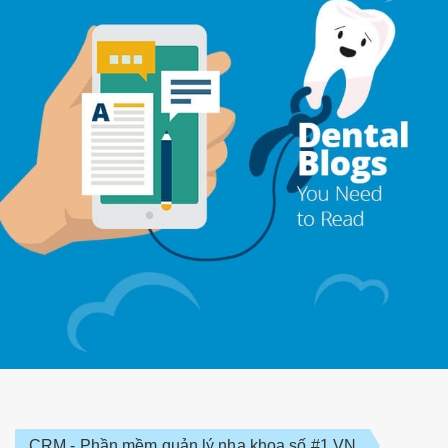
CRM - Phần mềm quản lý nha khoa số #1 VN