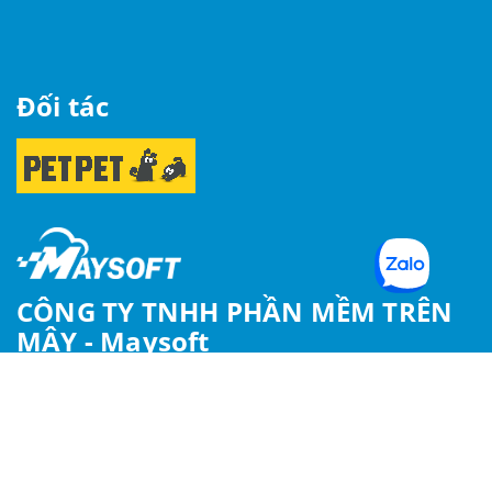
Đối tác
CÔNG TY TNHH PHẦN MỀM TRÊN
MÂY - Maysoft
17.12A (J2-17) Tòa nhà Golden King, số 15 Nguyễn
Lương Bằng, P.Tân Phú, Quận 7, TP.HCM
DKKD số: 0315477974, ngày 14/01/2019