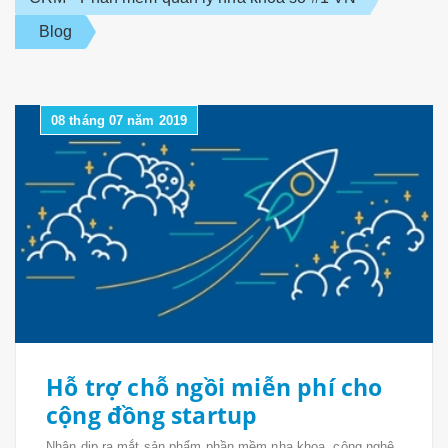
Blog
08 tháng 07 năm 2019
Hỗ trợ chỗ ngồi miễn phí cho
cộng đồng startup
Nhân dịp ra mắt sản phẩm phần mềm nha khoa công nghệ