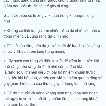
các thuốc đang dùng như thuốc chống đông, kháng sinh,
giảm đau, các thuốc có thể gây dị ứng,...
Giảm tối thiểu số lượng vi khuẩn trong khoang miệng
như:
+ Không có tình trạng viêm nhiễm, đau do nhiễm khuẩn ở
trong miệng và vùng răng dự định nhổ;
+ Các lỗ sâu răng nên được trám hết để loại bỏ các vùng
chứa vi khuẩn tiềm tàng trong miệng
+ Lấy sạch cao răng và điều trị triệt để viêm lợi trước khi
nhổ răng, nếu răng dự định nhổ còn bị đau (đặc biệt
là răng số 8) thì nên điều trị loại bỏ nhiễm khuẩn trước
cho đến khi hết đau, vì nếu còn viêm nhiễm quanh răng sẽ
gây giảm hiệu quả của thuốc gây tê trong lúc nhổ răng.
+ Có đơn thuốc và uống kháng sinh nha khoa một hoặc
hai ngày trước khi nhổ răng nhằm tăng tính kháng khuẩn
cho toàn bộ cơ thể.