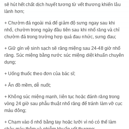
sẽ hút hết chất dịch huyết tương từ vết thương khiến lâu
lành hơn;
+ Chườm đá ngoài má để giảm độ sưng ngay sau khi
nhổ, chườm trong ngày đầu tiên sau khi nhổ răng và chỉ
chườm đá trong trường hợp quá đau nhức, sưng đau;
+ Giữ gìn vệ sinh sạch sẽ răng miệng sau 24-48 giờ nhổ
răng. Súc miệng bằng nước súc miệng diệt khuẩn chuyên
dụng;
+ Uống thuốc theo đơn của bác sĩ;
+ Ăn đồ mềm, dễ nuốt;
+ Không súc miệng mạnh, liên tục hoặc đánh răng trong
vòng 24 giờ sau phẫu thuật nhổ răng để tránh làm vỡ cục
máu đông;
+ Chạm vào ổ nhổ bằng tay hoặc lưỡi vì nó có thể làm
chảy máu thêm và nhiễm khuẩn vết thương;