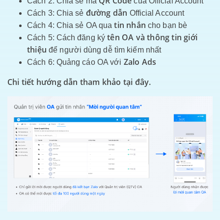
QR Code
Cách 2: Chia sẻ mã
của Official Account
đường dẫn
Cách 3: Chia sẻ
Official Account
tin nhắn
Cách 4: Chia sẻ OA qua
cho bạn bè
tên OA và thông tin giới
Cách 5: Cách đăng ký
thiệu
để người dùng dễ tìm kiếm nhất
Zalo Ads
Cách 6: Quảng cáo OA với
Chi tiết hướng dẫn tham khảo
tại đây
.