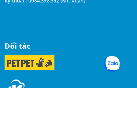
Kỹ thuật :
0984.358.352 (Mr. Xuân)
Đối tác
CÔNG TY TNHH PHẦN MỀM TRÊN
MÂY - Maysoft
17.12A (J2-17) Tòa nhà Golden King, số 15 Nguyễn
Lương Bằng, P.Tân Phú, Quận 7, TP.HCM